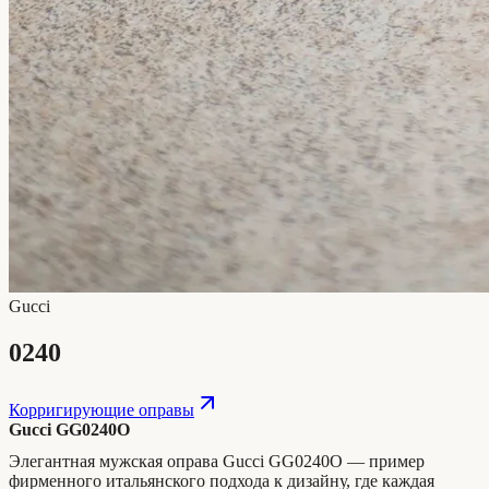
Gucci
0240
Корригирующие оправы
Gucci GG0240O
Элегантная мужская оправа Gucci GG0240O — пример
фирменного итальянского подхода к дизайну, где каждая