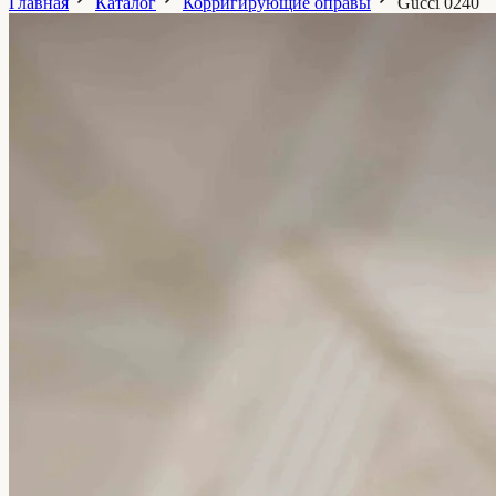
Главная
Каталог
Корригирующие оправы
Gucci
0240