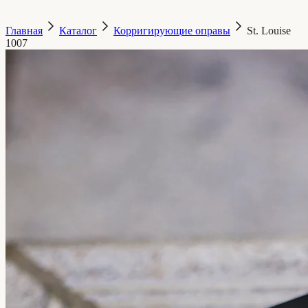
Главная
Каталог
Корригирующие оправы
St. Louise
1007