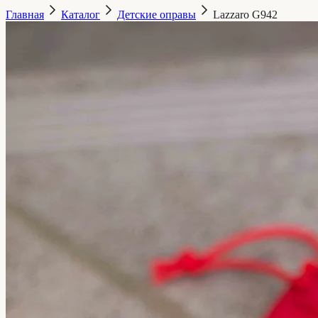
Главная
Каталог
Детские оправы
Lazzaro
G942