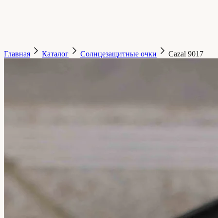
Главная
Каталог
Солнцезащитные очки
Cazal
9017