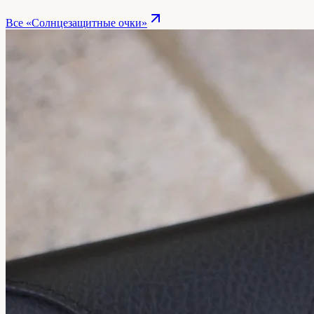
Все «
Солнцезащитные очки
»